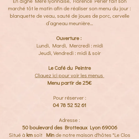
En digne Mère lyonnaise, Florence Périer fait son
marché tôt le matin afin de réaliser son menu du jour :
blanquette de veau, sauté de joues de porc, cervelle
d’agneau meunière…
Ouverture :
Lundi, Mardi, Mercredi : midi
Jeudi, Vendredi : midi & soir
Le Café du Peintre
Cliquez ici pour voir les menus
Menu partir de 25€
Pour réserver :
04 78 52 52 61
Adresse :
50 boulevard des Brotteaux Lyon 69006
Situé à
km
soit
Min
de notre maison d'hôtes "Le Clos