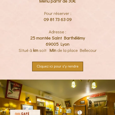
Menu partir de 30€
Pour réserver :
09 81 73 63 09
Adresse :
25 montée Saint Barthélémy
69005 Lyon
Situé à
km
soit
Min
de la place Bellecour
Cliquez ici pour s'y rendre