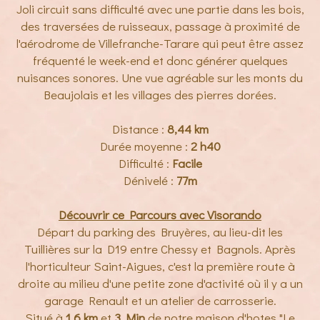
Joli circuit sans difficulté avec une partie dans les bois,
des traversées de ruisseaux, passage à proximité de
l'aérodrome de Villefranche-Tarare qui peut être assez
fréquenté le week-end et donc générer quelques
nuisances sonores. Une vue agréable sur les monts du
Beaujolais et les villages des pierres dorées.
Distance :
8,44 km
Durée moyenne :
2
h40
Difficulté :
Facile
Dénivelé :
77m
Découvrir ce Parcours avec Visorando
Départ du parking des Bruyères, au lieu-dit les
Tuillières sur la D19 entre Chessy et Bagnols. Après
l'horticulteur Saint-Aigues, c'est la première route à
droite au milieu d'une petite zone d'activité où il y a un
garage Renault et un atelier de carrosserie.
Situé à
1.6 km
et
3 Min
de notre maison d'hotes "Le