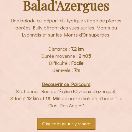
Balad'Azergues
Une balade au départ du typique village de pierres
dorées Bully offrant des vues sur les Monts du
Lyonnais et sur les Monts d'Or superbes.
Distance :
7,2 km
Durée moyenne :
2
h05
Difficulté :
Facile
Dénivelé :
7m
Découvrir ce Parcours
Stationner Rue de l'Église (Civrieux d'azergue).
Situé à
12 km
et
18 Min
de notre maison d'hotes "Le
Clos Des Anges"
Cliquez ici pour s'y rendre